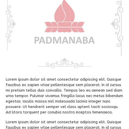
Alumni
Kegiatan Kemitraan
Penbes 2026
Antologi Puisi 1
Antologi Puisi 2
Antologi Puisi 3
Antologi Puisi 4
Antologi Cerpen B.Inggris
Lorem ipsum dolor sit amet consectetur adipiscing elit. Quisque
faucibus ex sapien vitae pellentesque sem placerat. In id cursus
mi pretium tellus duis convallis. Tempus leo eu aenean sed diam
urna tempor. Pulvinar vivamus fringilla lacus nec metus bibendum
egestas. Iaculis massa nisl malesuada lacinia integer nunc
posuere. Ut hendrerit semper vel class aptent taciti sociosqu.
Ad litora torquent per conubia nostra inceptos himenaeos.
Lorem ipsum dolor sit amet consectetur adipiscing elit. Quisque
faucibus ex sapien vitae pellentesque sem placerat. In id cursus