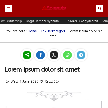
ership - Jogja Berhati Nyaman
Beranda
SMAN 3 Yogyakarta - School of L
Profil
You are here :
Home
-
Tak Berkategori
- Lorem ipsum dolor sit
amet
Berita
Identitas Sekolah
Direktori
Visi-Misi
Terbaru
Keunggulan
Struktur Organisasi
Editorial
Guru & Karyawan
Galeri
Sejarah
Blog Guru
Prestasi
Lorem ipsum dolor sit amet
Download
Seragam
Padmanaba Smart Service
Foto
Wed, 4 June 2025
Read 65x
Hubungi Kami
Kolom Siswa
Majalah Digital
Video
Bulletin
Pengumuman
Karya Siswa
Link Referensi
Fasilitas
Padnews
Progresif #37
PPDB
Eskul
Majalah Progresif
Event Padmanaba
Padstory