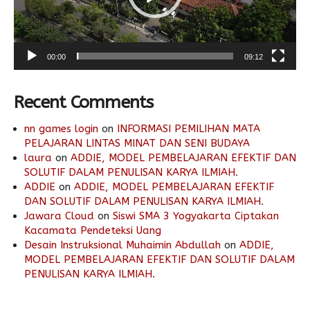
00:00
09:12
Recent Comments
nn games login
on
INFORMASI PEMILIHAN MATA
PELAJARAN LINTAS MINAT DAN SENI BUDAYA
laura
on
ADDIE, MODEL PEMBELAJARAN EFEKTIF DAN
SOLUTIF DALAM PENULISAN KARYA ILMIAH.
ADDIE
on
ADDIE, MODEL PEMBELAJARAN EFEKTIF
DAN SOLUTIF DALAM PENULISAN KARYA ILMIAH.
Jawara Cloud
on
Siswi SMA 3 Yogyakarta Ciptakan
Kacamata Pendeteksi Uang
Desain Instruksional Muhaimin Abdullah
on
ADDIE,
MODEL PEMBELAJARAN EFEKTIF DAN SOLUTIF DALAM
PENULISAN KARYA ILMIAH.