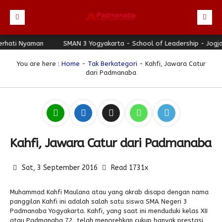
ti Nyaman
Beranda
SMAN 3 Yogyakarta - School of Leadership - Jogja Be
Profil
You are here :
Home
-
Tak Berkategori
- Kahfi, Jawara Catur
dari Padmanaba
Berita
Direktori
Keunggulan
Galeri
Kahfi, Jawara Catur dari Padmanaba
Download
Sat, 3 September 2016
Read 1731x
Hubungi Kami
Bulletin
Muhammad Kahfi Maulana atau yang akrab disapa dengan nama
panggilan Kahfi ini adalah salah satu siswa SMA Negeri 3
Link Referensi
Padmanaba Yogyakarta. Kahfi, yang saat ini menduduki kelas XII
atau Padmanaba 72, telah menorehkan cukup banyak prestasi
PPDB