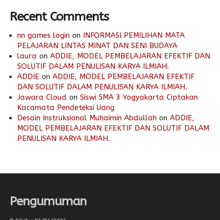
Recent Comments
nn games login
on
INFORMASI PEMILIHAN MATA
PELAJARAN LINTAS MINAT DAN SENI BUDAYA
laura
on
ADDIE, MODEL PEMBELAJARAN EFEKTIF DAN
SOLUTIF DALAM PENULISAN KARYA ILMIAH.
ADDIE
on
ADDIE, MODEL PEMBELAJARAN EFEKTIF
DAN SOLUTIF DALAM PENULISAN KARYA ILMIAH.
Jawara Cloud
on
Siswi SMA 3 Yogyakarta Ciptakan
Kacamata Pendeteksi Uang
Desain Instruksional Muhaimin Abdullah
on
ADDIE,
MODEL PEMBELAJARAN EFEKTIF DAN SOLUTIF DALAM
PENULISAN KARYA ILMIAH.
Pengumuman