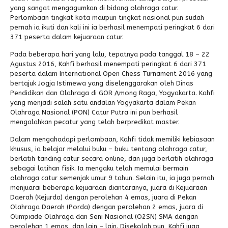
yang sangat mengagumkan di bidang olahraga catur.
Perlombaan tingkat kota maupun tingkat nasional pun sudah
Alumni
pernah ia ikuti dan kali ini ia berhasil menempati peringkat 6 dari
371 peserta dalam kejuaraan catur.
Pada beberapa hari yang lalu, tepatnya pada tanggal 18 – 22
Agustus 2016, Kahfi berhasil menempati peringkat 6 dari 371
peserta dalam International Open Chess Turnament 2016 yang
bertajuk Jogja Istimewa yang diselenggarakan oleh Dinas
Pendidikan dan Olahraga di GOR Among Raga, Yogyakarta. Kahfi
yang menjadi salah satu andalan Yogyakarta dalam Pekan
Olahraga Nasional (PON) Catur Putra ini pun berhasil
mengalahkan pecatur yang telah berpredikat master.
Dalam mengahadapi perlombaan, Kahfi tidak memiliki kebiasaan
khusus, ia belajar melalui buku – buku tentang olahraga catur,
berlatih tanding catur secara online, dan juga berlatih olahraga
sebagai latihan fisik. Ia mengaku telah memulai bermain
olahraga catur semenjak umur 9 tahun. Selain itu, ia juga pernah
menjuarai beberapa kejuaraan diantaranya, juara di Kejuaraan
Daerah (Kejurda) dengan perolehan 4 emas, juara di Pekan
Olahraga Daerah (Porda) dengan perolehan 2 emas, juara di
Olimpiade Olahraga dan Seni Nasional (O2SN) SMA dengan
perolehan 1 emas, dan lain – lain. Disekolah pun, Kahfi juga