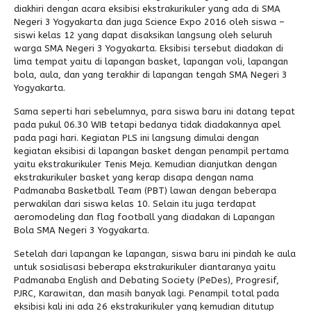
diakhiri dengan acara eksibisi ekstrakurikuler yang ada di SMA
Negeri 3 Yogyakarta dan juga Science Expo 2016 oleh siswa –
Alumni
siswi kelas 12 yang dapat disaksikan langsung oleh seluruh
warga SMA Negeri 3 Yogyakarta. Eksibisi tersebut diadakan di
lima tempat yaitu di lapangan basket, lapangan voli, lapangan
bola, aula, dan yang terakhir di lapangan tengah SMA Negeri 3
Yogyakarta.
Sama seperti hari sebelumnya, para siswa baru ini datang tepat
pada pukul 06.30 WIB tetapi bedanya tidak diadakannya apel
pada pagi hari. Kegiatan PLS ini langsung dimulai dengan
kegiatan eksibisi di lapangan basket dengan penampil pertama
yaitu ekstrakurikuler Tenis Meja. Kemudian dianjutkan dengan
ekstrakurikuler basket yang kerap disapa dengan nama
Padmanaba Basketball Team (PBT) lawan dengan beberapa
perwakilan dari siswa kelas 10. Selain itu juga terdapat
aeromodeling dan flag football yang diadakan di Lapangan
Bola SMA Negeri 3 Yogyakarta.
Setelah dari lapangan ke lapangan, siswa baru ini pindah ke aula
untuk sosialisasi beberapa ekstrakurikuler diantaranya yaitu
Padmanaba English and Debating Society (PeDes), Progresif,
PJRC, Karawitan, dan masih banyak lagi. Penampil total pada
eksibisi kali ini ada 26 ekstrakurikuler yang kemudian ditutup