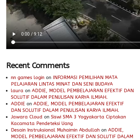
Recent Comments
nn games login
on
INFORMASI PEMILIHAN MATA
PELAJARAN LINTAS MINAT DAN SENI BUDAYA
laura
on
ADDIE, MODEL PEMBELAJARAN EFEKTIF DAN
SOLUTIF DALAM PENULISAN KARYA ILMIAH.
ADDIE
on
ADDIE, MODEL PEMBELAJARAN EFEKTIF
DAN SOLUTIF DALAM PENULISAN KARYA ILMIAH.
Jawara Cloud
on
Siswi SMA 3 Yogyakarta Ciptakan
Kacamata Pendeteksi Uang
Desain Instruksional Muhaimin Abdullah
on
ADDIE,
MODEL PEMBELAJARAN EFEKTIF DAN SOLUTIF DALAM