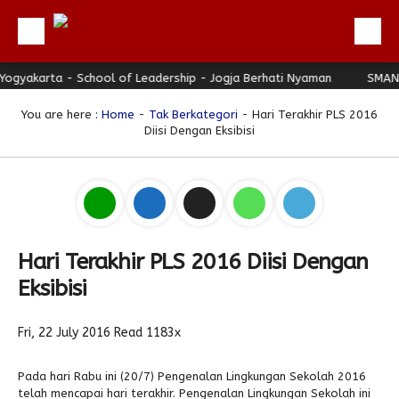
ta - School of Leadership - Jogja Berhati Nyaman
Beranda
SMAN 3 Yogya
Profil
You are here :
Home
-
Tak Berkategori
- Hari Terakhir PLS 2016
Diisi Dengan Eksibisi
Berita
Direktori
Keunggulan
Galeri
Hari Terakhir PLS 2016 Diisi Dengan
Download
Eksibisi
Hubungi Kami
Fri, 22 July 2016
Read 1183x
Bulletin
Link Referensi
Pada hari Rabu ini (20/7) Pengenalan Lingkungan Sekolah 2016
telah mencapai hari terakhir. Pengenalan Lingkungan Sekolah ini
PPDB