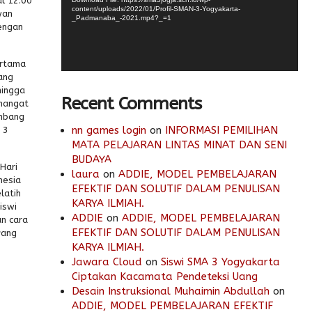
ul 12.00
content/uploads/2022/01/Profil-SMAN-3-Yogyakarta-
wan
_Padmanaba_-2021.mp4?_=1
engan
ertama
ang
hingga
Recent Comments
emangat
ambang
nn games login
on
INFORMASI PEMILIHAN
 3
MATA PELAJARAN LINTAS MINAT DAN SENI
BUDAYA
Hari
laura
on
ADDIE, MODEL PEMBELAJARAN
nesia
EFEKTIF DAN SOLUTIF DALAM PENULISAN
latih
KARYA ILMIAH.
iswi
ADDIE
on
ADDIE, MODEL PEMBELAJARAN
n cara
EFEKTIF DAN SOLUTIF DALAM PENULISAN
yang
KARYA ILMIAH.
Jawara Cloud
on
Siswi SMA 3 Yogyakarta
Ciptakan Kacamata Pendeteksi Uang
Desain Instruksional Muhaimin Abdullah
on
ADDIE, MODEL PEMBELAJARAN EFEKTIF