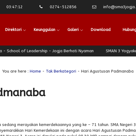
03
:
47
:
13
0274-512856
info@sma3jogja.s
Direktori
Keunggulan
Galeri
Download
Hubung
ool of Leadership - Jogja Berhati Nyaman
SMAN 3 Yogyakarta - S
You are here :
Home
-
Tak Berkategori
- Hari Agustusan Padmanaba
admanaba
sia sedang merayakan kemerdekaannya yang ke – 71 tahun. SMA Negeri 3
nyemarakkan Hari Kemerdekaan ini dengan acara Hari Agustusan Padm