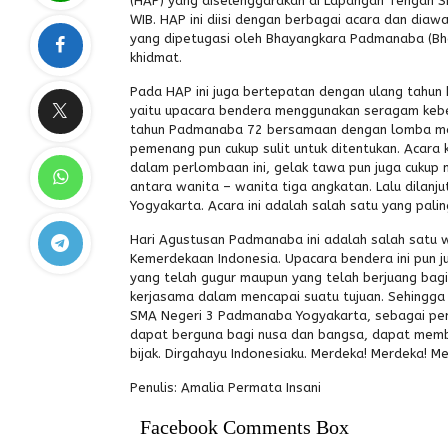
(HAP) yang diselenggarakan di Lapangan Tengah SM
WIB. HAP ini diisi dengan berbagai acara dan di
yang dipetugasi oleh Bhayangkara Padmanaba (Bh
khidmat.
Pada HAP ini juga bertepatan dengan ulang tahun
yaitu upacara bendera menggunakan seragam kebe
tahun Padmanaba 72 bersamaan dengan lomba mak
pemenang pun cukup sulit untuk ditentukan. Acara
dalam perlombaan ini, gelak tawa pun juga cukup
antara wanita – wanita tiga angkatan. Lalu dilanj
Yogyakarta. Acara ini adalah salah satu yang pali
Hari Agustusan Padmanaba ini adalah salah satu
Kemerdekaan Indonesia. Upacara bendera ini pun
yang telah gugur maupun yang telah berjuang bagi
kerjasama dalam mencapai suatu tujuan. Sehingga s
SMA Negeri 3 Padmanaba Yogyakarta, sebagai pem
dapat berguna bagi nusa dan bangsa, dapat memb
bijak. Dirgahayu Indonesiaku. Merdeka! Merdeka! M
Penulis: Amalia Permata Insani
Facebook Comments Box