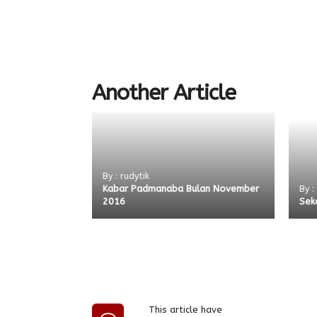
Another Article
By : rudytik
Kabar Padmanaba Bulan November
By :
2016
Sek
This article have