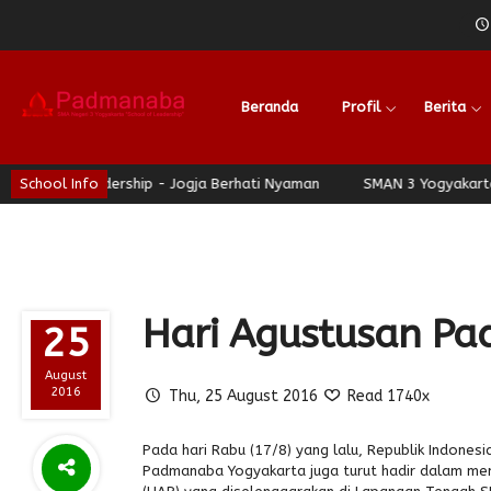
Beranda
Profil
Berita
 of Leadership - Jogja Berhati Nyaman
School Info
SMAN 3 Yogyakarta - Sch
Hari Agustusan P
25
August
2016
Thu, 25 August 2016
Read 1740x
Pada hari Rabu (17/8) yang lalu, Republik Indone
Padmanaba Yogyakarta juga turut hadir dalam me