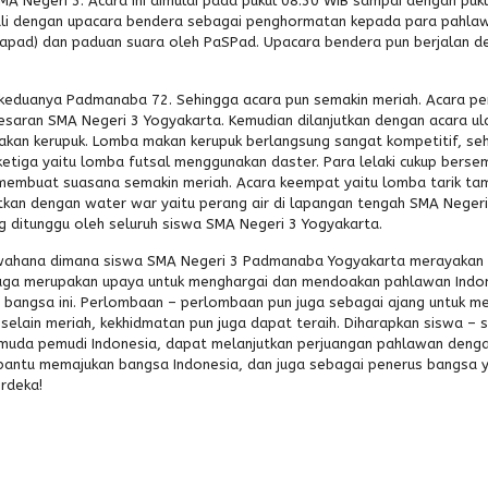
A Negeri 3. Acara ini dimulai pada pukul 08.30 WIB sampai dengan puk
awali dengan upacara bendera sebagai penghormatan kepada para pahla
apad) dan paduan suara oleh PaSPad. Upacara bendera pun berjalan d
 keduanya Padmanaba 72. Sehingga acara pun semakin meriah. Acara p
saran SMA Negeri 3 Yogyakarta. Kemudian dilanjutkan dengan acara ul
an kerupuk. Lomba makan kerupuk berlangsung sangat kompetitif, se
 ketiga yaitu lomba futsal menggunakan daster. Para lelaki cukup bers
 membuat suasana semakin meriah. Acara keempat yaitu lomba tarik t
utkan dengan water war yaitu perang air di lapangan tengah SMA Negeri
ng ditunggu oleh seluruh siswa SMA Negeri 3 Yogyakarta.
 wahana dimana siswa SMA Negeri 3 Padmanaba Yogyakarta merayakan 
 juga merupakan upaya untuk menghargai dan mendoakan pahlawan Indo
 bangsa ini. Perlombaan – perlombaan pun juga sebagai ajang untuk me
elain meriah, kekhidmatan pun juga dapat teraih. Diharapkan siswa – s
uda pemudi Indonesia, dapat melanjutkan perjuangan pahlawan denga
antu memajukan bangsa Indonesia, dan juga sebagai penerus bangsa 
erdeka!