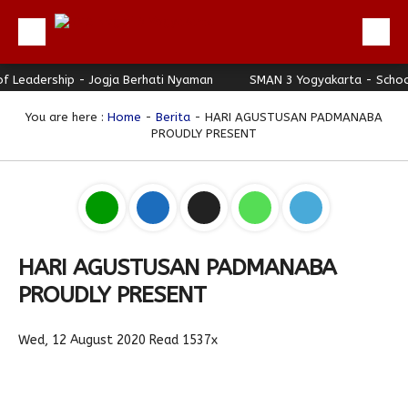
rship - Jogja Berhati Nyaman
Beranda
SMAN 3 Yogyakarta - School of Lea
Profil
You are here :
Home
-
Berita
- HARI AGUSTUSAN PADMANABA
PROUDLY PRESENT
Berita
Direktori
Keunggulan
Galeri
HARI AGUSTUSAN PADMANABA
Download
PROUDLY PRESENT
Hubungi Kami
Wed, 12 August 2020
Read 1537x
Bulletin
Link Referensi
PPDB