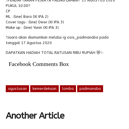
‼️PENDAFTARAN PESERTA PALING LAMBAT 13 AGUSTUS 2020
PUKUL 10.00‼️
CP
ML : (line) Bara (XI IPA 2)
Cover lagu : (line) Dewi (XI IPA 3)
Make up : (line) Yunin (XI IPA 3)
‼️Juara akan diumumkan melalui ig osis_padmanaba pada
tanggal 17 Agustus 2020
DAPATKAN HADIAH TOTAL RATUSAN RIBU RUPIAH 😻✨
Facebook Comments Box
agustusan
kemerdekaan
lomba
padmanaba
Another Article