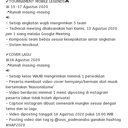
✔TOURNAMENT MOBILE LEGENDS🎮
📅 15-17 Agustus 2020
Alumni
📍Rumah masing-masing
📢
– Setiap angkatan wajib mengirimkan 5 team
– Technical meeting dilaksanakan hari Kamis, 13 Agustus 2020
jam 1 siang melalui Google Meeting
– Komposisi team bebas sesuai kesepakatan antar angkatan
– Sistem knockout
✔COVER LAGU
📅16 Agustus 2020
📍Rumah masing-masing
📢
– Setiap kelas WAJIB mengirimkan minimal 1 perwakilan
– Peserta membuat video cover bernyanyi/bermain alat musik
bertemakan ‘Nasionalisme’
– Video berdurasi minimal 1 menit diposting di instagram
peserta (akun tidak boleh diprivate)
– Caption instagram dibuat semenarik mungkin sesuai dengan
tema dan isi lagu
– Video diposting tanggal 16 Agustus 2020 pukul 10.00 WIB
– Posting video dan tag ig @osis_padmanaba gunakan hashtag
#HAP2020