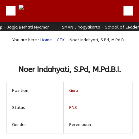
- Jogja Berhati Nyaman
Beranda
SMAN 3 Yogyakarta - School of Leadersh
Profil
You are here :
Home
-
GTK
- Noer Indahyati, S.Pd, M.Pd.B.I.
Berita
Direktori
Noer Indahyati, S.Pd, M.Pd.B.I.
Keunggulan
Galeri
Position
Guru
Download
Hubungi Kami
Status
PNS
Bulletin
Gender
Perempuan
Link Referensi
PPDB