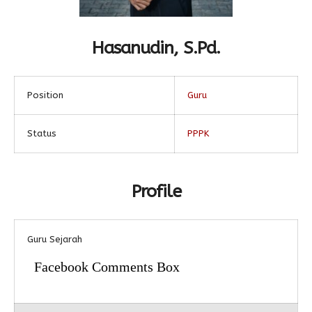
Alumni
Kegiatan Kemitraan
Penbes 2026
Antologi Puisi 1
Hasanudin, S.Pd.
Antologi Puisi 2
Antologi Puisi 3
Position
Guru
Antologi Puisi 4
Antologi Cerpen B.Inggris
Status
PPPK
Profile
Guru Sejarah
Facebook Comments Box