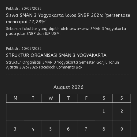
Publish : 20/03/2025
Siswa SMAN 3 Yogyakarta lolos SNBP 2024: ‘persentase
mencapai 72,28%’
Sebaran fakultas yang dipilih oleh siswa-siswi SMAN 3 Yogyakarta
pada jalur SNBP dan IUP UGM..
Publish : 10/03/2025
STRUKTUR ORGANISASI SMAN 3 YOGYAKARTA
Struktur Organisasi SMAN 3 Yogyakarta Semester Ganjil Tahun
Ajaran 2025/2026 Facebook Comments Box
August 2026
M
T
W
T
F
S
S
1
2
3
4
5
6
7
8
9