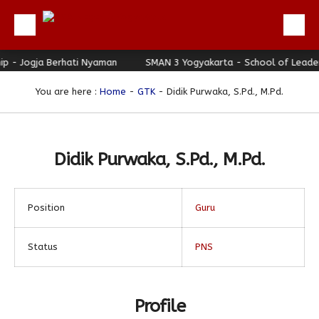
 - Jogja Berhati Nyaman
Beranda
SMAN 3 Yogyakarta - School of Leadersh
Profil
You are here :
Home
-
GTK
- Didik Purwaka, S.Pd., M.Pd.
Berita
Direktori
Didik Purwaka, S.Pd., M.Pd.
Keunggulan
Galeri
Position
Guru
Download
Hubungi Kami
Status
PNS
Bulletin
Link Referensi
Profile
PPDB