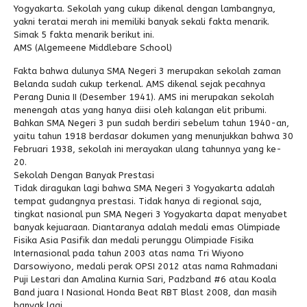
Yogyakarta. Sekolah yang cukup dikenal dengan lambangnya,
yakni teratai merah ini memiliki banyak sekali fakta menarik.
Alumni
Simak 5 fakta menarik berikut ini.
AMS (Algemeene Middlebare School)
Fakta bahwa dulunya SMA Negeri 3 merupakan sekolah zaman
Belanda sudah cukup terkenal. AMS dikenal sejak pecahnya
Perang Dunia II (Desember 1941). AMS ini merupakan sekolah
menengah atas yang hanya diisi oleh kalangan elit pribumi.
Bahkan SMA Negeri 3 pun sudah berdiri sebelum tahun 1940-an,
yaitu tahun 1918 berdasar dokumen yang menunjukkan bahwa 30
Februari 1938, sekolah ini merayakan ulang tahunnya yang ke-
20.
Sekolah Dengan Banyak Prestasi
Tidak diragukan lagi bahwa SMA Negeri 3 Yogyakarta adalah
tempat gudangnya prestasi. Tidak hanya di regional saja,
tingkat nasional pun SMA Negeri 3 Yogyakarta dapat menyabet
banyak kejuaraan. Diantaranya adalah medali emas Olimpiade
Fisika Asia Pasifik dan medali perunggu Olimpiade Fisika
Internasional pada tahun 2003 atas nama Tri Wiyono
Darsowiyono, medali perak OPSI 2012 atas nama Rahmadani
Puji Lestari dan Amalina Kurnia Sari, Padzband #6 atau Koala
Band juara I Nasional Honda Beat RBT Blast 2008, dan masih
banyak lagi.