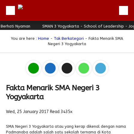
hati Nyaman
Beranda
SMAN 3 Yogyakarta - School of Leadership - Jogja 
Profil
You are here :
Home
-
Tak Berkategori
- Fakta Menarik SMA
Negeri 3 Yogyakarta
Berita
Direktori
Keunggulan
Galeri
Fakta Menarik SMA Negeri 3
Download
Yogyakarta
Hubungi Kami
Wed, 25 January 2017
Read 3435x
Bulletin
Link Referensi
SMA Negeri 3 Yogyakarta atau yang kerap dikenal dengan nama
Padmanaba adalah salah satu sekolah ternama di Kota
PPDB