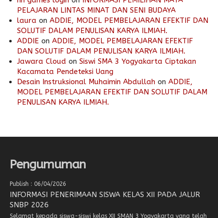
nn games login
on
INFORMASI PEMILIHAN MATA
PELAJARAN LINTAS MINAT DAN SENI BUDAYA
laura
on
ADDIE, MODEL PEMBELAJARAN EFEKTIF DAN
SOLUTIF DALAM PENULISAN KARYA ILMIAH.
ADDIE
on
ADDIE, MODEL PEMBELAJARAN EFEKTIF
DAN SOLUTIF DALAM PENULISAN KARYA ILMIAH.
Jawara Cloud
on
Siswi SMA 3 Yogyakarta Ciptakan
Kacamata Pendeteksi Uang
Desain Instruksional Muhaimin Abdullah
on
ADDIE,
MODEL PEMBELAJARAN EFEKTIF DAN SOLUTIF DALAM
PENULISAN KARYA ILMIAH.
Pengumuman
Publish : 06/04/2026
INFORMASI PENERIMAAN SISWA KELAS XII PADA JALUR
SNBP 2026
Selamat kepada siswa-siswi kelas XII SMAN 3 Yogyakarta yang telah