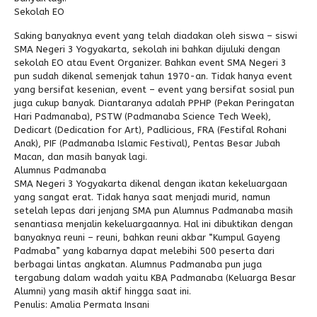
Sekolah EO
Saking banyaknya event yang telah diadakan oleh siswa – siswi
SMA Negeri 3 Yogyakarta, sekolah ini bahkan dijuluki dengan
sekolah EO atau Event Organizer. Bahkan event SMA Negeri 3
pun sudah dikenal semenjak tahun 1970-an. Tidak hanya event
yang bersifat kesenian, event – event yang bersifat sosial pun
juga cukup banyak. Diantaranya adalah PPHP (Pekan Peringatan
Hari Padmanaba), PSTW (Padmanaba Science Tech Week),
Dedicart (Dedication for Art), Padlicious, FRA (Festifal Rohani
Anak), PIF (Padmanaba Islamic Festival), Pentas Besar Jubah
Macan, dan masih banyak lagi.
Alumnus Padmanaba
SMA Negeri 3 Yogyakarta dikenal dengan ikatan kekeluargaan
yang sangat erat. Tidak hanya saat menjadi murid, namun
setelah lepas dari jenjang SMA pun Alumnus Padmanaba masih
senantiasa menjalin kekeluargaannya. Hal ini dibuktikan dengan
banyaknya reuni – reuni, bahkan reuni akbar “Kumpul Gayeng
Padmaba” yang kabarnya dapat melebihi 500 peserta dari
berbagai lintas angkatan. Alumnus Padmanaba pun juga
tergabung dalam wadah yaitu KBA Padmanaba (Keluarga Besar
Alumni) yang masih aktif hingga saat ini.
Penulis: Amalia Permata Insani