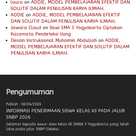
laura
on
ADDIE, MODEL PEMBELAJARAN EFEKTIF DAN
SOLUTIF DALAM PENULISAN KARYA ILMIAH.
ADDIE
on
ADDIE, MODEL PEMBELAJARAN EFEKTIF
DAN SOLUTIF DALAM PENULISAN KARYA ILMIAH.
Jawara Cloud
on
Siswi SMA 3 Yogyakarta Ciptakan
Kacamata Pendeteksi Uang
Desain Instruksional Muhaimin Abdullah
on
ADDIE,
MODEL PEMBELAJARAN EFEKTIF DAN SOLUTIF DALAM
PENULISAN KARYA ILMIAH.
Pengumuman
Publish : 06/04/2026
INFORMASI PENERIMAAN SISWA KELAS XII PADA JALUR
SNBP 2026
Selamat kepada siswa-siswi kelas XII SMAN 3 Yogyakarta yang telah
lolos pada jalur SNBP (Seleksi..