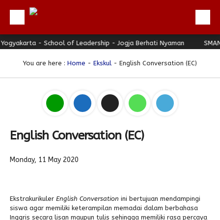
karta - School of Leadership - Jogja Berhati Nyaman
Beranda
SMAN 3 Yog
Profil
You are here :
Home
-
Ekskul
- English Conversation (EC)
Berita
Direktori
Keunggulan
Galeri
English Conversation (EC)
Download
Monday, 11 May 2020
Hubungi Kami
Bulletin
Ekstrakurikuler
English Conversation
ini bertujuan mendampingi
Link Referensi
siswa agar memiliki keterampilan memadai dalam berbahasa
Inggris secara lisan maupun tulis sehingga memiliki rasa percaya
PPDB