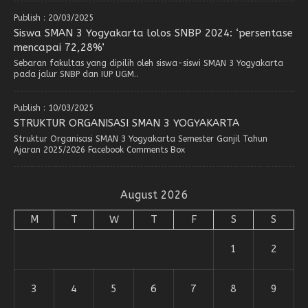
Publish : 20/03/2025
Siswa SMAN 3 Yogyakarta lolos SNBP 2024: ‘persentase
mencapai 72,28%’
Sebaran fakultas yang dipilih oleh siswa-siswi SMAN 3 Yogyakarta
pada jalur SNBP dan IUP UGM..
Publish : 10/03/2025
STRUKTUR ORGANISASI SMAN 3 YOGYAKARTA
Struktur Organisasi SMAN 3 Yogyakarta Semester Ganjil Tahun
Ajaran 2025/2026 Facebook Comments Box
August 2026
M
T
W
T
F
S
S
1
2
3
4
5
6
7
8
9