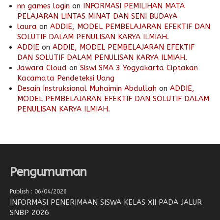
nn games login
on
INFORMASI PEMILIHAN MATA
PELAJARAN LINTAS MINAT DAN SENI BUDAYA
laura
on
ADDIE, MODEL PEMBELAJARAN EFEKTIF DAN
SOLUTIF DALAM PENULISAN KARYA ILMIAH.
ADDIE
on
ADDIE, MODEL PEMBELAJARAN EFEKTIF
DAN SOLUTIF DALAM PENULISAN KARYA ILMIAH.
Jawara Cloud
on
Siswi SMA 3 Yogyakarta Ciptakan
Kacamata Pendeteksi Uang
Desain Instruksional Muhaimin Abdullah
on
ADDIE,
MODEL PEMBELAJARAN EFEKTIF DAN SOLUTIF DALAM
PENULISAN KARYA ILMIAH.
Pengumuman
Publish : 06/04/2026
INFORMASI PENERIMAAN SISWA KELAS XII PADA JALUR
SNBP 2026