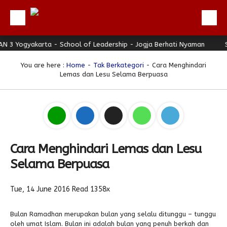
 Yogyakarta - School of Leadership - Jogja Berhati Nyaman
Beranda
SMA
Profil
You are here :
Home
-
Tak Berkategori
- Cara Menghindari
Lemas dan Lesu Selama Berpuasa
Berita
Direktori
Keunggulan
Galeri
Cara Menghindari Lemas dan Lesu
Download
Selama Berpuasa
Hubungi Kami
Tue, 14 June 2016
Read 1358x
Bulletin
Link Referensi
Bulan Ramadhan merupakan bulan yang selalu ditunggu – tunggu
oleh umat Islam. Bulan ini adalah bulan yang penuh berkah dan
PPDB