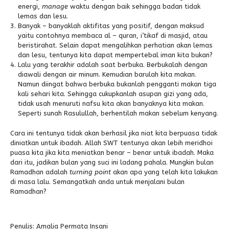
energi,
manage
waktu dengan baik sehingga badan tidak
lemas dan lesu.
Banyak – banyaklah aktifitas yang positif, dengan maksud
yaitu contohnya membaca al – quran, i’tikaf di masjid, atau
beristirahat. Selain dapat mengalihkan perhatian akan lemas
dan lesu, tentunya kita dapat mempertebal iman kita bukan?
Lalu yang terakhir adalah saat berbuka. Berbukalah dengan
diawali dengan air minum. Kemudian barulah kita makan.
Namun diingat bahwa berbuka bukanlah pengganti makan tiga
kali sehari kita. Sehingga cukupkanlah asupan gizi yang ada,
tidak usah menuruti nafsu kita akan banyaknya kita makan.
Seperti sunah Rasulullah, berhentilah makan sebelum kenyang.
Cara ini tentunya tidak akan berhasil jika niat kita berpuasa tidak
diniatkan untuk ibadah. Allah SWT tentunya akan lebih meridhoi
puasa kita jika kita meniatkan benar – benar untuk ibadah. Maka
dari itu, jadikan bulan yang suci ini ladang pahala. Mungkin bulan
Ramadhan adalah
turning point
akan apa yang telah kita lakukan
di masa lalu. Semangatkah anda untuk menjalani bulan
Ramadhan?
Penulis: Amalia Permata Insani