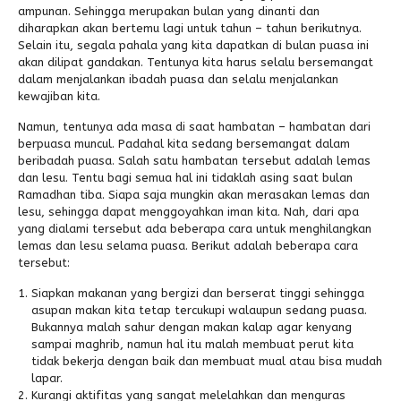
ampunan. Sehingga merupakan bulan yang dinanti dan
diharapkan akan bertemu lagi untuk tahun – tahun berikutnya.
Alumni
Selain itu, segala pahala yang kita dapatkan di bulan puasa ini
akan dilipat gandakan. Tentunya kita harus selalu bersemangat
dalam menjalankan ibadah puasa dan selalu menjalankan
kewajiban kita.
Namun, tentunya ada masa di saat hambatan – hambatan dari
berpuasa muncul. Padahal kita sedang bersemangat dalam
beribadah puasa. Salah satu hambatan tersebut adalah lemas
dan lesu. Tentu bagi semua hal ini tidaklah asing saat bulan
Ramadhan tiba. Siapa saja mungkin akan merasakan lemas dan
lesu, sehingga dapat menggoyahkan iman kita. Nah, dari apa
yang dialami tersebut ada beberapa cara untuk menghilangkan
lemas dan lesu selama puasa. Berikut adalah beberapa cara
tersebut:
Siapkan makanan yang bergizi dan berserat tinggi sehingga
asupan makan kita tetap tercukupi walaupun sedang puasa.
Bukannya malah sahur dengan makan kalap agar kenyang
sampai maghrib, namun hal itu malah membuat perut kita
tidak bekerja dengan baik dan membuat mual atau bisa mudah
lapar.
Kurangi aktifitas yang sangat melelahkan dan menguras