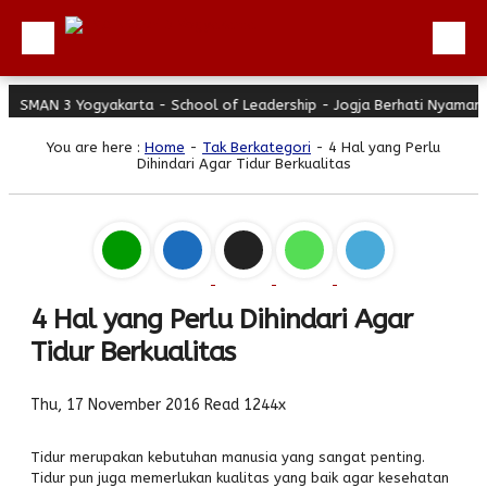
MAN 3 Yogyakarta - School of Leadership - Jogja Berhati Nyaman
Beranda
You are here :
Home
-
Tak Berkategori
- 4 Hal yang Perlu
Profil
Dihindari Agar Tidur Berkualitas
Berita
Direktori
Keunggulan
Galeri
4 Hal yang Perlu Dihindari Agar
Tidur Berkualitas
Download
Hubungi Kami
Thu, 17 November 2016
Read 1244x
Bulletin
Tidur merupakan kebutuhan manusia yang sangat penting.
Link Referensi
Tidur pun juga memerlukan kualitas yang baik agar kesehatan